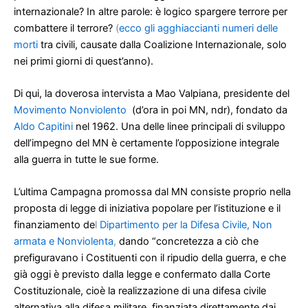
internazionale? In altre parole: è logico spargere terrore per
combattere il terrore?
(
ecco gli agghiaccianti numeri delle
morti
tra civili, causate dalla Coalizione Internazionale, solo
nei primi giorni di quest’anno).
Di qui, la doverosa intervista a Mao Valpiana, presidente del
Movimento Nonviolento
(d’ora in poi MN, ndr), fondato da
Aldo Capitini
nel 1962. Una delle linee principali di sviluppo
dell’impegno del MN è certamente l’opposizione integrale
alla guerra in tutte le sue forme.
L’ultima Campagna promossa dal MN consiste proprio nella
proposta di legge di iniziativa popolare per l’istituzione e il
finanziamento de
l
Dipartimento per la Difesa Civile, Non
armata e Nonviolenta
,
dando “concretezza a ciò che
prefiguravano i Costituenti con il ripudio della guerra, e che
già oggi è previsto dalla legge e confermato dalla Corte
Costituzionale, cioè la realizzazione di una difesa civile
alternativa alla difesa militare, finanziata direttamente dai