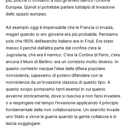
più, poiché ci troviamo a tutti gli effetti dentro l’Unione
Europea. Quindi si potrebbe parlare tuttalpiù di invasione
dello spazio europeo.
Ad esempio oggi è impensabile che la Francia ci invada,
magari quando io ero giovane era più probabile. Pensiamo
solo che l’80% dell’esercito italiano era in Friuli. Era stato
messo lì perché dall’altra parte del confine c’era la
Jugoslavia, che era il nemico. C’era la Cortina di Ferro, c’era
ancora il Muro di Berlino: era un contesto molto diverso. In
questo contesto nacque l’idea della difesa popolare
nonviolenta, sapevamo di poterci difendere con la
nonviolenza da un’invasione classica di questo tipo. A
questo scopo portavamo tanti esempi in cui questo
avvenne storicamente, dove si riusciva a non farsi invadere
o a respingere nel tempo l’invasione applicando il principio
fondamentale della non collaborazione. Un esercito invade
uno Stato e vince la guerra quando la gente collabora e si
lascia soggiogare.