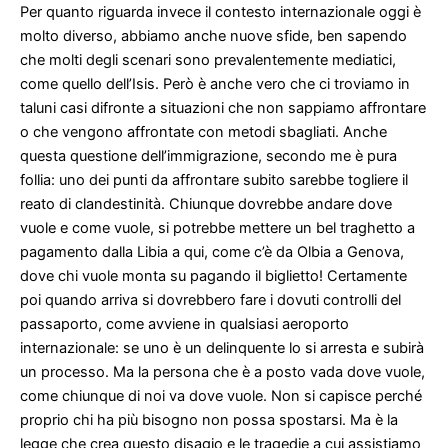
Per quanto riguarda invece il contesto internazionale oggi è
molto diverso, abbiamo anche nuove sfide, ben sapendo
che molti degli scenari sono prevalentemente mediatici,
come quello dell’Isis. Però è anche vero che ci troviamo in
taluni casi difronte a situazioni che non sappiamo affrontare
o che vengono affrontate con metodi sbagliati. Anche
questa questione dell’immigrazione, secondo me è pura
follia: uno dei punti da affrontare subito sarebbe togliere il
reato di clandestinità. Chiunque dovrebbe andare dove
vuole e come vuole, si potrebbe mettere un bel traghetto a
pagamento dalla Libia a qui, come c’è da Olbia a Genova,
dove chi vuole monta su pagando il biglietto! Certamente
poi quando arriva si dovrebbero fare i dovuti controlli del
passaporto, come avviene in qualsiasi aeroporto
internazionale: se uno è un delinquente lo si arresta e subirà
un processo. Ma la persona che è a posto vada dove vuole,
come chiunque di noi va dove vuole. Non si capisce perché
proprio chi ha più bisogno non possa spostarsi. Ma è la
legge che crea questo disagio e le tragedie a cui assistiamo