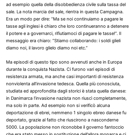
ad esempio quella della disobbedienza civile sulla tassa del
sale. La nota marcia del sale, rientra in questa Campagna.
Era un modo per dire: “Ma se noi continuiamo a pagare le
tasse agli inglesi è chiaro che loro continueranno a detenere
il potere e a governarci, rifiutiamoci di pagare le tasse!”. Il
messaggio era chiaro: “Stiamo collaborando: i soldi glieli
diamo noi, il lavoro glielo diamo noi etc.”
Ma episodi di questo tipo sono avvenuti anche in Europa
durante la conquista Nazista. Ci furono vari episodi di
resistenza armata, ma anche casi importanti di resistenza
nonviolenta all’invasione tedesca. Quella più conosciuta,
studiata ed approfondita dagli storici è stata quella danese:
in Danimarca l’invasione nazista non riuscì completamente,
ma solo in parte. Ad esempio non si verificò alcuna
deportazione di ebrei, nemmeno 1 singolo ebreo danese fu
deportato, grazie al fatto che riuscirono a nasconderne
5000. La popolazione non riconobbe il governo fantoccio
che era stato messo in sostituzione dell’allora monarca e ci