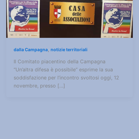
,
dalla Campagna
notizie territoriali
Il Comitato piacentino della Campagna
“Un’altra difesa è possibile” esprime la sua
soddisfazione per l’incontro svoltosi oggi, 12
novembre, presso […]