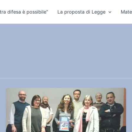
ra difesa è possibile”
La proposta di Legge
Mate