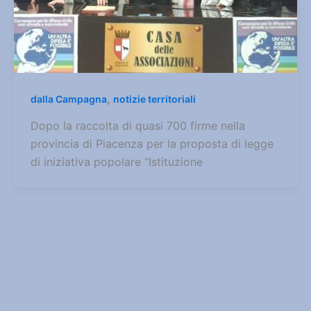
,
dalla Campagna
notizie territoriali
Dopo la raccolta di quasi 700 firme nella
provincia di Piacenza per la proposta di legge
di iniziativa popolare “Istituzione