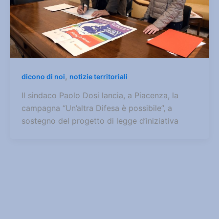
,
dicono di noi
notizie territoriali
Il sindaco Paolo Dosi lancia, a Piacenza, la
campagna “Un’altra Difesa è possibile”, a
sostegno del progetto di legge d’iniziativa