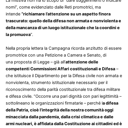
La missiva non ha lo scopo di “dare suggerimenti o indicare
nomi”, come evidenziato dalle Reti promotrici, ma
intende
“richiamare l’attenzione su un aspetto finora
trascurato: quello della difesa non armata e nonviolenta e
della mancanza di un luogo istituzionale che la coordini e
la promuova
”.
Nella propria lettera la Campagna ricorda anzitutto di essere
promotrice con una Petizione a Camera e Senato, di
una
proposta di Legge
– già all’
attenzione delle
competenti Commissioni Affari costituzionali e Difesa
–
che istituisce il Dipartimento per la Difesa civile non armata e
nonviolenta, strumento istituzionale necessario per il
riconoscimento della parità costituzionale tra difesa militare
e difesa civile. “Occorre una pari dignità con pari legittimità –
sottolineano le organizzazioni firmatarie – perché l
a difesa
della Patria, cioè l’integrità della nostra comunità oggi
minacciata dalla pandemia, dalla crisi climatica e dalle
armi nucleari, è affidata dalla Costituzione ai cittadini ed è