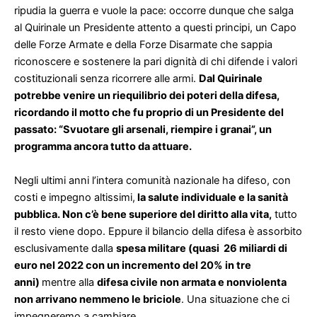
ripudia la guerra e vuole la pace: occorre dunque che salga
al Quirinale un Presidente attento a questi principi, un Capo
delle Forze Armate e della Forze Disarmate che sappia
riconoscere e sostenere la pari dignità di chi difende i valori
costituzionali senza ricorrere alle armi.
Dal Quirinale
potrebbe venire un riequilibrio dei poteri della difesa,
ricordando il motto che fu proprio di un Presidente del
passato: “Svuotare gli arsenali, riempire i granai”, un
programma ancora tutto da attuare.
Negli ultimi anni l’intera comunità nazionale ha difeso, con
costi e impegno altissimi,
la salute individuale e la sanità
pubblica. Non c’è bene superiore del diritto alla vita,
tutto
il resto viene dopo. Eppure il bilancio della difesa è assorbito
esclusivamente dalla
spesa militare (quasi 26 miliardi di
euro nel 2022 con un incremento del 20% in tre
anni)
mentre alla
difesa civile non armata e nonviolenta
non arrivano nemmeno le briciole
. Una situazione che ci
impegneremo a cambiare.