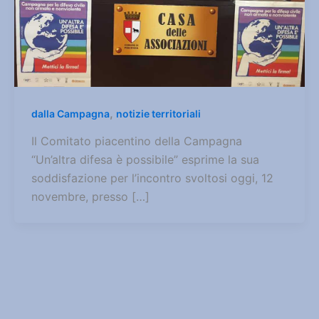
,
dalla Campagna
notizie territoriali
Il Comitato piacentino della Campagna
“Un’altra difesa è possibile” esprime la sua
soddisfazione per l’incontro svoltosi oggi, 12
novembre, presso […]