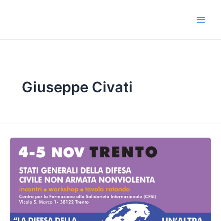
Vai
al
contenuto
Giuseppe Civati