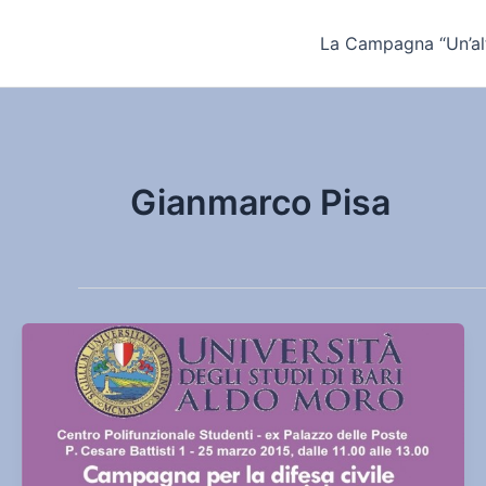
Vai
al
La Campagna “Un’alt
contenuto
Gianmarco Pisa