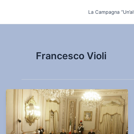
Vai
al
La Campagna “Un’alt
contenuto
Francesco Violi