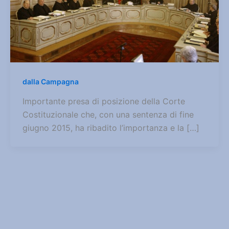
dalla Campagna
Importante presa di posizione della Corte
Costituzionale che, con una sentenza di fine
giugno 2015, ha ribadito l’importanza e la […]