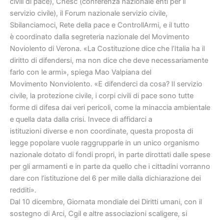
civili di pace),
Cnesc (conferenza nazionale enti per il
servizio civile), il Forum nazionale
servizio civile,
Sbilanciamoci, Rete della pace e ControllArmi, e il tutto
è
coordinato dalla segreteria nazionale del Movimento
Noviolento di Verona.
«La Costituzione dice che l’Italia ha il
diritto di difendersi, ma non dice che
deve necessariamente
farlo con le armi», spiega Mao Valpiana del
Movimento
Nonviolento. «E difenderci da cosa? Il servizio
civile, la protezione civile, i
corpi civili di pace sono tutte
forme di difesa dai veri pericoli, come la
minaccia ambientale
e quella data dalla crisi. Invece di affidarci a
istituzioni
diverse e non coordinate, questa proposta di
legge popolare vuole raggrupparle
in un unico organismo
nazionale dotato di fondi propri, in parte dirottati dalle
spese
per gli armamenti e in parte da quello che i cittadini vorranno
dare con
l’istituzione del 6 per mille dalla dichiarazione dei
redditi».
Dal 10 dicembre, Giornata mondiale dei Diritti umani, con il
sostegno di Arci,
Cgil e altre associazioni scaligere, si