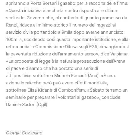
apriranno a Porta Borsari i gazebo per
la raccolta delle firme.
«Questa iniziativa è anche la nostra risposta alle
ultime
scelte del Governo che, al contrario di quanto promesso da
Renzi, riduce
al minimo storico il numero dei ragazzi al
servizio civile portandolo a 9mila
dopo averne annunciato
100mila, uccidendo così questa importante istituzione, e
alla
retromarcia in Commissione Difesa sugli F35, rimangiandosi
la paventata
riduzione dell’armamento aereo», dice Valpiana.
«La proposta di legge è la
naturale prosecuzione dell’Arena
di pace e disarmo che ha portato una serie di
atti positivi», sottolinea Michela Faccioli (Arci). «È una
azione locale che
però può avere effetti mondiali»,
sottolinea Elisa Kidanè di Combonifem. «Sabato
terremo un
seminario per preparare i volontari ai gazebo», conclude
Daniele
Sartori (Cgil).
Giorgia Cozzolino