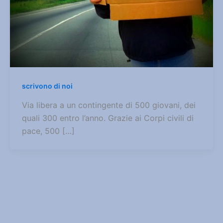
scrivono di noi
Via libera a un contingente di 500 giovani, dei
quali 300 entro l’anno. G­ra­zie ai Cor­pi ci­vi­li di
pa­ce, 500 […]