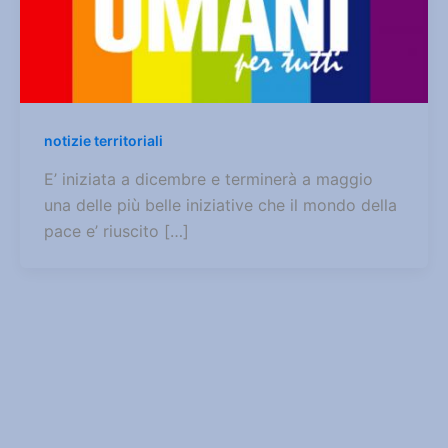
notizie territoriali
E’ iniziata a dicembre e terminerà a maggio
una delle più belle iniziative che il mondo della
pace e’ riuscito […]