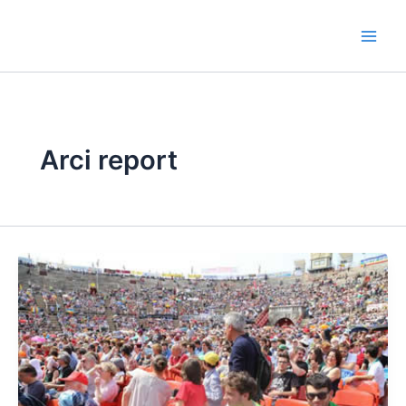
Vai
al
contenuto
Arci report