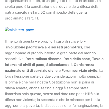
cinquantamila elettori, di un progetto redatto in articoli”. La
svolta però è la conciliazione del dovere della difesa della
patria sancito nell’art. 52 con il ripudio della guerra
proclamato all’art. 11.
Il merito di questa – è proprio il caso di scriverlo –
rivoluzione pacifica
va alle
sei reti promotrici
, che
raggruppano al proprio interno la gran parte del mondo
associativo:
Rete italiana disarmo
,
Rete della pace
,
Tavolo
interventi civili di pace
,
Sbilanciamoci!
,
Conferenza
nazionale enti di servizio civile
e
Forum servizio civile
. La
loro riflessione parte da due considerazioni molto semplici:
la prima è che nella nostra Costituzione non si parla di
difesa armata, anche se fino a oggi è sempre stata
finanziata solo questa, senza mai dare una possibilità alla
difesa nonviolenta; la seconda è che le minacce per l’Italia
oggi sono la povertà, la disoccupazione, l’emarginazione, la