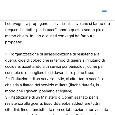
Vai
al
contenuto
I convegni, la propaganda, le varie iniziative che si fanno ora
frequenti in Italia “per la pace”, hanno questo scopo più o
memo chiaro. In uno di questi convegni ho fatto tre
proposte:
1 – l’organizzazione di un’associazione di resistenti alla
guerra, cioè di coloro che in tempo di guerra si rifiutano di
uccidere, accettando altri servizi pur pericolosi, come per
esempio di raccogliere feriti d
avanti alle prime linee;
2 – l’istituzione di un servizio civile, di altrettanto sacrificio
che stia a fianco del servizio militare (finché durerà), in
modo che i giovani possano scegliere;
3 – l’istituzione di un Ministero o Commissariato per la
resistenza alla guerra. Esso dovrebbe addestrare tutti i
cittadini, fin da fanciulli, alla non collaborazione nonviolenta