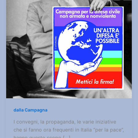
dalla Campagna
I convegni, la propaganda, le varie iniziative
che si fanno ora frequenti in Italia “per la pace”,
hanno questo scopo […]