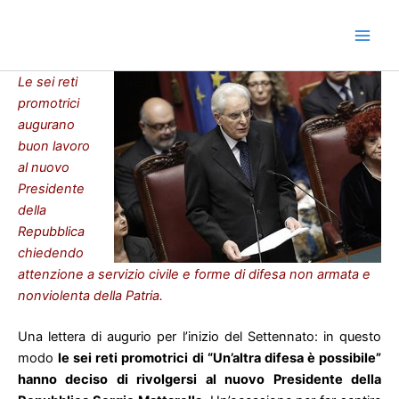
Vai
al
contenuto
Le sei reti
promotrici
augurano
buon lavoro
al nuovo
Presidente
della
Repubblica
chiedendo
attenzione a servizio civile e forme di difesa non armata e
nonviolenta della Patria.
Una lettera di augurio per l’inizio del Settennato: in questo
modo
le sei reti promotrici di “Un’altra difesa è possibile”
hanno deciso di rivolgersi al nuovo Presidente della