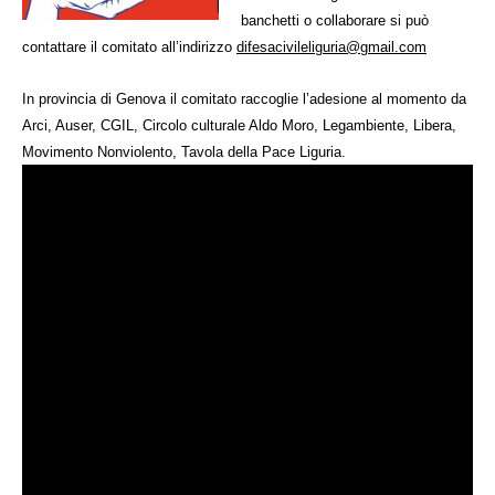
banchetti
o collaborare si
può
contattare il com
itato all’indirizzo
difesacivileliguria@gmail.com
In provincia di Genova il comitato raccoglie l’adesione al momento da
Arci, Auser, CGIL,
Circolo culturale Aldo Moro
, Legambiente, Libera,
Movimento Nonviolento, Tavola della Pace Liguria.