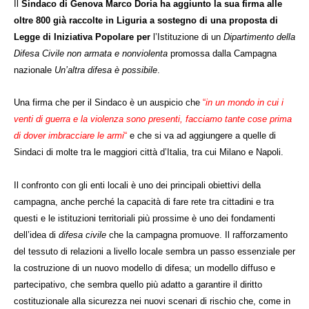
Il
Sindaco di Genova Marco Doria ha aggiunto la sua firma alle
oltre 800 già raccolte in Liguria a sostegno di una proposta di
Legge di Iniziativa Popolare per
l’
Istituzione di un
Dipartimento della
Difesa Civile non armata e nonviolenta
promossa dalla Campagna
nazionale
Un’altra difesa è possibile
.
Una firma che per il Sindaco è un auspicio che
“
in un mondo in cui i
venti di guerra e la violenza sono presenti, facciamo tante cose prima
di dover imbracciare le armi
“
e che si va ad aggiungere a quelle di
Sindaci di molte tra le maggiori città d’Italia, tra cui Milano e Napoli.
Il confronto con gli enti locali è uno dei principali obiettivi della
campagna, anche perché la capacità di fare rete tra cittadini e tra
questi e le istituzioni territoriali più prossime è uno dei fondamenti
dell’idea di
difesa civile
che la campagna promuove. Il rafforzamento
del tessuto di relazioni a livello locale sembra un passo essenziale per
la costruzione di un nuovo modello di difesa; un modello diffuso e
partecipativo, che sembra quello più adatto a garantire il diritto
costituzionale alla sicurezza nei nuovi scenari di rischio che, come in