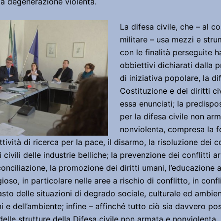
 la degenerazione violenta.
La difesa civile, che – al co
militare – usa mezzi e stru
con le finalità perseguite ha
obbiettivi dichiarati dalla
di iniziativa popolare, la di
Costituzione e dei diritti civ
essa enunciati; la predispos
per la difesa civile non ar
nonviolenta, compresa la f
ività di ricerca per la pace, il disarmo, la risoluzione dei co
 civili delle industrie belliche; la prevenzione dei conflitti ar
conciliazione, la promozione dei diritti umani, l’educazione a
gioso, in particolare nelle aree a rischio di conflitto, in conf
rasto delle situazioni di degrado sociale, culturale ed ambien
ni e dell’ambiente; infine – affinché tutto ciò sia davvero pos
elle strutture della Difesa civile non armata e nonviolenta., 