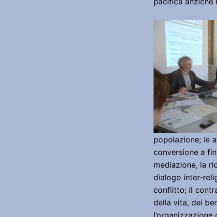
pacifica anziché
popolazione; le att
conversione a fini
mediazione, la ri
dialogo inter-reli
conflitto; il cont
della vita, dei be
l’organizzazione d