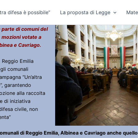
ra difesa è possibile”
La proposta di Legge
Mate
a parte di comuni del
 mozioni votate a
lbinea e Cavriago.
i Reggio Emilia
gli comunali
campagna “Un’altra
e”, garantendo
zione alla raccolta
 di iniziativa
ifesa civile, non
enta”
comunali di Reggio Emilia, Albinea e Cavriago anche quello