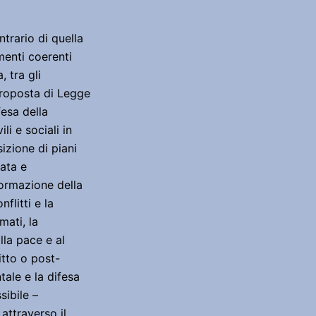
ntrario di quella
menti coerenti
, tra gli
 proposta di Legge
fesa della
ili e sociali in
izione di piani
mata e
ormazione della
nflitti e la
mati, la
lla pace e al
litto o post-
tale e la difesa
sibile –
attraverso il