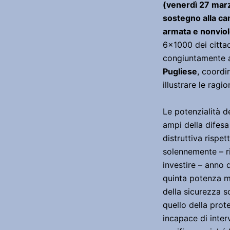
(venerdì 27 mar
sostegno alla ca
armata e nonvio
6×1000 dei cittadi
congiuntamente al
Pugliese
, coordi
illustrare le rag
Le potenzialità 
ampi della difesa
distruttiva rispet
solennemente – ri
investire – anno 
quinta potenza mil
della sicurezza so
quello della prot
incapace di interv