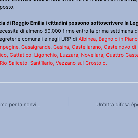
posto.
cia di Reggio Emilia i cittadini possono sottoscrivere la Leg
ecessita di almeno 50.000 firme entro la prima settimana d
Segreterie comunali e negli URP di
Albinea, Bagnolo in Piano
egine, Casalgrande, Casina, Castellarano, Castelnovo di 
co, Gattatico, Ligonchio, Luzzara, Novellara, Quattro Caste
Rio Saliceto, Sant’Ilario, Vezzano sul Crostolo.
Aglié: raccolta firme per la nonviolenza