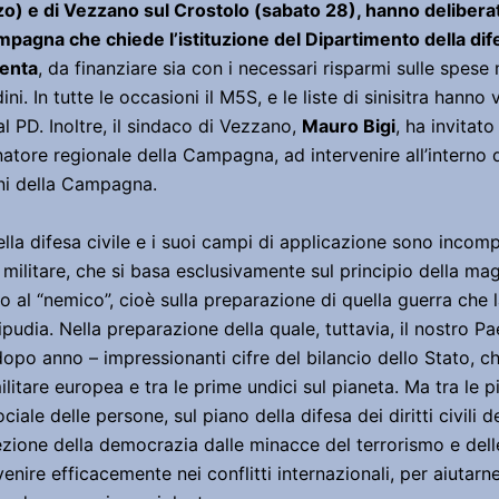
zo) e di Vezzano sul Crostolo (sabato 28), hanno delibera
mpagna che chiede l’istituzione del Dipartimento della dife
lenta
, da finanziare sia con i necessari risparmi sulle spese m
ni. In tutte le occasioni il M5S, e le liste di sinisitra hanno
 PD. Inoltre, il sindaco di Vezzano,
Mauro Bigi
, ha invitat
natore regionale della Campagna, ad intervenire all’interno 
ioni della Campagna.
della difesa civile e i suoi campi di applicazione sono incom
 militare, che si basa esclusivamente sul principio della mag
to al “nemico”, cioè sulla preparazione di quella guerra che 
pudia. Nella preparazione della quale, tuttavia, il nostro P
dopo anno – impressionanti cifre del bilancio dello Stato, c
itare europea e tra le prime undici sul pianeta. Ma tra le piu
ciale delle persone, sul piano della difesa dei diritti civili de
ezione della democrazia dalle minacce del terrorismo e dell
enire efficacemente nei conflitti internazionali, per aiutarne