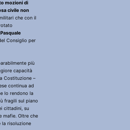
to mozioni di
sa civile non
ilitari che con il
 votato
o
Pasquale
del Consiglio per
parabilmente più
giore capacità
la Costituzione –
aese continua ad
he lo rendono la
̀ fragili sul piano
i cittadini, su
e mafie. Oltre che
 la risoluzione