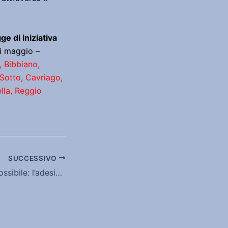
ge di iniziativa
i maggio –
, Bibbiano,
Sotto, Cavriago,
lla, Reggio
SUCCESSIVO
Un’altra difesa èpossibile: l’adesione del Comune di Ferrara