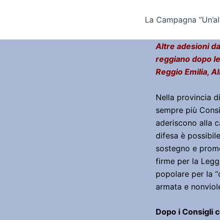
Vai
al
La Campagna “Un’alt
contenuto
Altre adesioni d
reggiano dopo le
Reggio Emilia, A
Nella provincia d
sempre più Consi
aderiscono alla 
difesa è possibil
sostegno e promo
firme per la Legge
popolare per la “d
armata e nonviol
Dopo i Consigli 