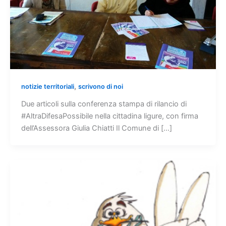
,
notizie territoriali
scrivono di noi
Due articoli sulla conferenza stampa di rilancio di
#AltraDifesaPossibile nella cittadina ligure, con firma
dell’Assessora Giulia Chiatti Il Comune di […]