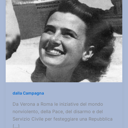
dalla Campagna
Da Verona a Roma le iniziative del mondo
nonviolento, della Pace, del disarmo e del
Servizio Civile per festeggiare una Repubblica
[…]