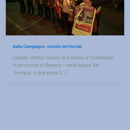
,
dalla Campagna
notizie territoriali
Sabato ventun marzo si è svolta a Collebeato,
in provincia di Brescia – nella bassa Val
Trompia, a due passi […]