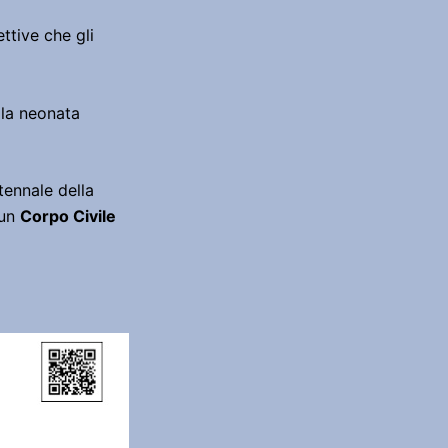
ttive che gli
lla neonata
ntennale della
 un
Corpo Civile