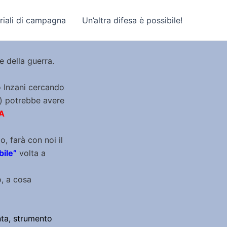
riali di campagna
Un’altra difesa è possibile!
e della guerra.
o Inzani cercando
ra) potrebbe avere
/A
o, farà con noi il
bile”
volta a
o, a cosa
nta, strumento