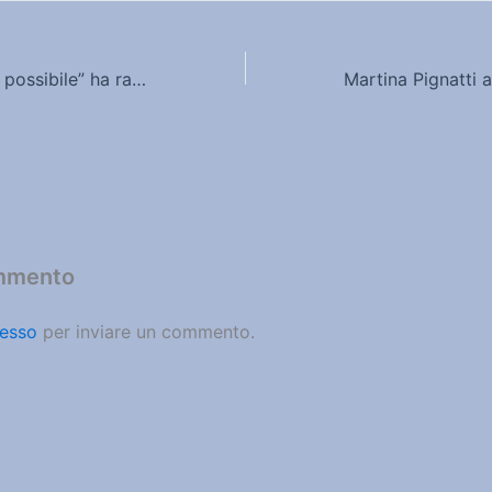
“Un’altra difesa è possibile” ha raccolto 53mila firme
ommento
esso
per inviare un commento.