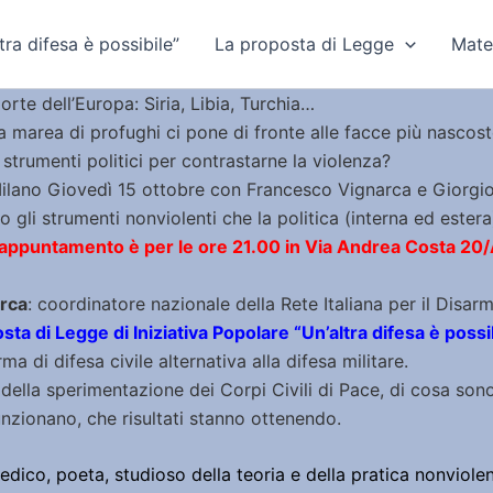
ra difesa è possibile”
La proposta di Legge
Mate
orte dell’Europa: Siria, Libia, Turchia…
a marea di profughi ci pone di fronte alle facce più nascost
 strumenti politici per contrastarne la violenza?
Milano Giovedì 15 ottobre con Francesco Vignarca e Giorgi
o gli strumenti nonviolenti che la politica (interna ed este
’appuntamento è per le ore 21.00 in Via Andrea Costa 20
rca
: coordinatore nazionale della Rete Italiana per il Disarm
sta di Legge di Iniziativa Popolare “Un’altra difesa è possi
ma di difesa civile alternativa alla difesa militare.
e della sperimentazione dei Corpi Civili di Pace, di cosa son
nzionano, che risultati stanno ottenendo.
medico, poeta, studioso
della teoria e della pratica nonviole