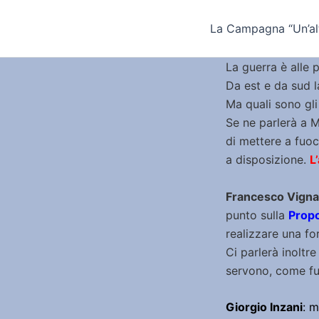
Vai
al
La Campagna “Un’alt
contenuto
La guerra è alle p
Da est e da sud l
Ma quali sono gli
Se ne parlerà a 
di mettere a fuoc
a disposizione.
L
Francesco Vigna
punto sulla
Propo
realizzare una for
Ci parlerà inoltr
servono, come fu
Giorgio Inzani
: 