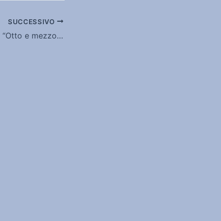
SUCCESSIVO
Martina Pignatti a “Otto e mezzo”: ecco dove sono i pacifisti, con “Un’altra difesa è possibile”