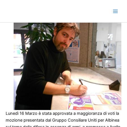
Vai
al
contenuto
Lunedì 16 Marzo è stata approvata a maggioranza di voti la
mozione presentata dal Gruppo Consiliare Uniti per Albinea
sul tema della difesa in assenza di armi, e promossa a livello