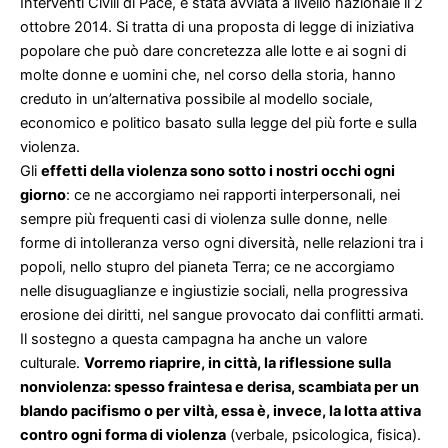
Interventi Civili di Pace, è stata avviata a livello nazionale il 2
ottobre 2014. Si tratta di una proposta di legge di iniziativa
popolare che può dare concretezza alle lotte e ai sogni di
molte donne e uomini che, nel corso della storia, hanno
creduto in un’alternativa possibile al modello sociale,
economico e politico basato sulla legge del più forte e sulla
violenza.
Gli
effetti della violenza sono sotto i nostri occhi ogni
giorno
: ce ne accorgiamo nei rapporti interpersonali, nei
sempre più frequenti casi di violenza sulle donne, nelle
forme di intolleranza verso ogni diversità, nelle relazioni tra i
popoli, nello stupro del pianeta Terra; ce ne accorgiamo
nelle disuguaglianze e ingiustizie sociali, nella progressiva
erosione dei diritti, nel sangue provocato dai conflitti armati.
Il sostegno a questa campagna ha anche un valore
culturale.
Vorremo riaprire, in città, la riflessione sulla
nonviolenza: spesso fraintesa e derisa, scambiata per un
blando pacifismo o per viltà, essa è, invece, la lotta attiva
contro ogni forma di violenza
(verbale, psicologica, fisica).