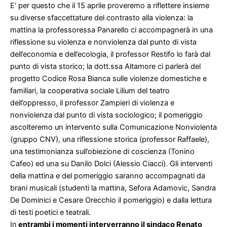
E’ per questo che il 15 aprile proveremo a riflettere insieme
su diverse sfaccettature del contrasto alla violenza: la
mattina la professoressa Panarello ci accompagnerà in una
riflessione su violenza e nonviolenza dal punto di vista
dell’economia e dell’ecologia, il professor Restifo lo farà dal
punto di vista storico; la dott.ssa Altamore ci parlerà del
progetto Codice Rosa Bianca sulle violenze domestiche e
familiari, la cooperativa sociale Lilium del teatro
dell’oppresso, il professor Zampieri di violenza e
nonviolenza dal punto di vista sociologico; il pomeriggio
ascolteremo un intervento sulla Comunicazione Nonviolenta
(gruppo CNV), una riflessione storica (professor Raffaele),
una testimonianza sull’obiezione di coscienza (Tonino
Cafeo) ed una su Danilo Dolci (Alessio Ciacci). Gli interventi
della mattina e del pomeriggio saranno accompagnati da
brani musicali (studenti la mattina, Sefora Adamovic, Sandra
De Dominici e Cesare Orecchio il pomeriggio) e dalla lettura
di testi poetici e teatrali.
In
entrambi i momenti interverranno il sindaco Renato