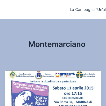
Vai
al
La Campagna “Un’alt
contenuto
Montemarciano